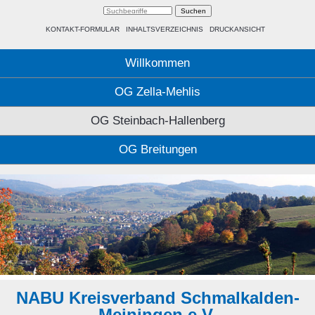
KONTAKT-FORMULAR
INHALTSVERZEICHNIS
DRUCKANSICHT
Willkommen
OG Zella-Mehlis
OG Steinbach-Hallenberg
OG Breitungen
NABU Kreisverband Schmalkalden-
Meiningen e.V.