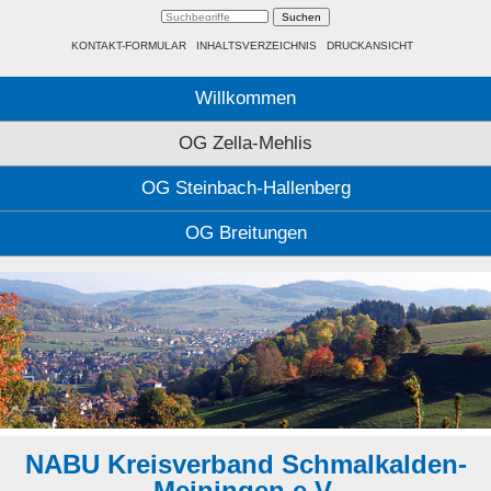
KONTAKT-FORMULAR
INHALTSVERZEICHNIS
DRUCKANSICHT
Willkommen
OG Zella-Mehlis
OG Steinbach-Hallenberg
OG Breitungen
NABU Kreisverband Schmalkalden-
Meiningen e.V.